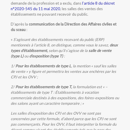
demande de la profession et a exclu, dans
l’article 8 du décret
n°2020-545 du 11 mai 2020
, les salles des ventes des
établissements ne pouvant recevoir du public.
D’après la
communication de la Direction des Affaires civiles et
du sceau
:
«
S’agissant des établissements recevant du public (ERP)
mentionnés à l’article 8, on distingue, comme vous le savez,
deux
types d’établissement,
selon qu’il s’agisse de la
salle de vente
(type L)
ou
d’exposition (type T)
:
1/
Pour les établissements de type L
, la mention « sauf les salles
de vente » y figure et permettra les ventes aux enchères par les
CPJ et les OVV ;
2/
Pour les établissements de type T,
la formulation est « –
établissements de type T : Établissements à vocation
commerciale destinés à des expositions, des foires-expositions ou
des salons ayant un caractère temporaire ; »
Les salles d’exposition des CPJ et des OVV ne sont pas
concernées par cette formule, d’abord parce que les CPJ ne sont
pas commerçants. Pour les OVV, il faut interpréter la formule du
décret comme visant des établissements tels que le parc des